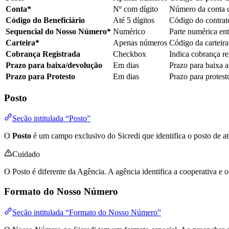
Conta*
Nº com dígito
Número da conta c
Código do Beneficiário
Até 5 dígitos
Código do contrat
Sequencial do Nosso Número*
Numérico
Parte numérica entr
Carteira*
Apenas números
Código da carteir
Cobrança Registrada
Checkbox
Indica cobrança re
Prazo para baixa/devolução
Em dias
Prazo para baixa 
Prazo para Protesto
Em dias
Prazo para protest
Posto
Seção intitulada “Posto”
O
Posto
é um campo exclusivo do Sicredi que identifica o posto de a
Cuidado
O Posto é diferente da Agência. A agência identifica a cooperativa e o
Formato do Nosso Número
Seção intitulada “Formato do Nosso Número”