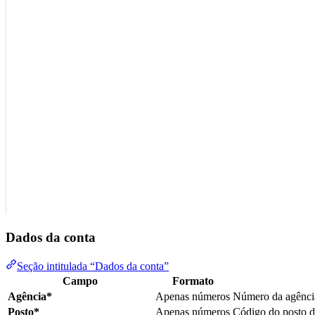
Dados da conta
Seção intitulada “Dados da conta”
Campo
Formato
Agência*
Apenas números
Número da agência
Posto*
Apenas números
Código do posto d