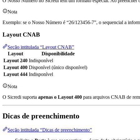
O Nosso Número no Sicredi tem um formato especial. Ao preencher
Nota
Exemplo: se o Nosso Número é “26/123456-7”, o sequencial a infor
Layout CNAB
Seção intitulada “Layout CNAB”
Layout
Disponibilidade
Layout 240
Indisponível
Layout 400
Disponível (único disponível)
Layout 444
Indisponível
Nota
O Sicredi suporta
apenas o Layout 400
para arquivos CNAB de reme
Dicas de preenchimento
Seção intitulada “Dicas de preenchimento”