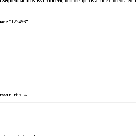
 o
Sequencial do Nosso Número
, informe apenas a parte numérica entre
mar é “123456”.
ssa e retorno.