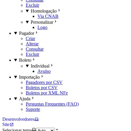
Excluir
Homologação
Via CNAB
Personalizar
Logo
Pagador
Criar
Alterar
Consultar
Excluir
Boleto
Individual
Avulso
Importação
Pagadores por CSV
Boletos por CSV
Boletos por XML NFe
Ajuda
Perguntas Frequentes (FAQ)
Suporte
Desenvolvedores
Site
Selecionar tema