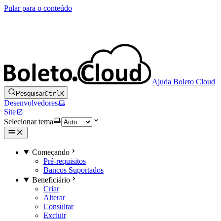
Pular para o conteúdo
Ajuda Boleto Cloud
Pesquisar
Ctrl
K
Desenvolvedores
Site
Selecionar tema
Começando
Pré-requisitos
Bancos Suportados
Beneficiário
Criar
Alterar
Consultar
Excluir