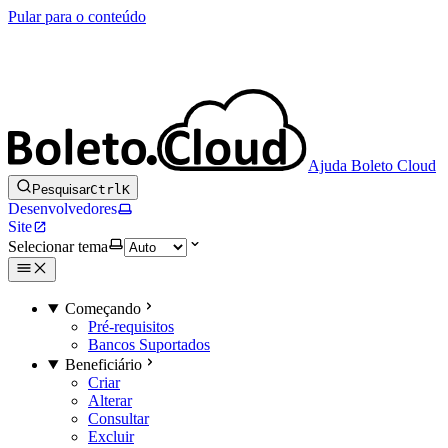
Pular para o conteúdo
Ajuda Boleto Cloud
Pesquisar
Ctrl
K
Desenvolvedores
Site
Selecionar tema
Começando
Pré-requisitos
Bancos Suportados
Beneficiário
Criar
Alterar
Consultar
Excluir