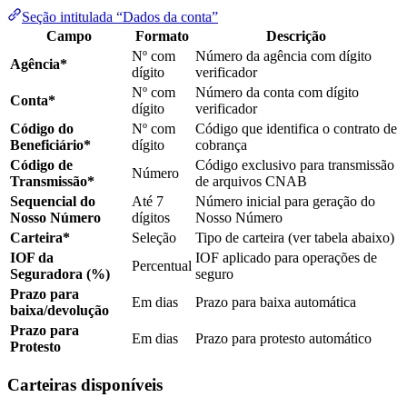
Seção intitulada “Dados da conta”
Campo
Formato
Descrição
Nº com
Número da agência com dígito
Agência*
dígito
verificador
Nº com
Número da conta com dígito
Conta*
dígito
verificador
Código do
Nº com
Código que identifica o contrato de
Beneficiário*
dígito
cobrança
Código de
Código exclusivo para transmissão
Número
Transmissão*
de arquivos CNAB
Sequencial do
Até 7
Número inicial para geração do
Nosso Número
dígitos
Nosso Número
Carteira*
Seleção
Tipo de carteira (ver tabela abaixo)
IOF da
IOF aplicado para operações de
Percentual
Seguradora (%)
seguro
Prazo para
Em dias
Prazo para baixa automática
baixa/devolução
Prazo para
Em dias
Prazo para protesto automático
Protesto
Carteiras disponíveis